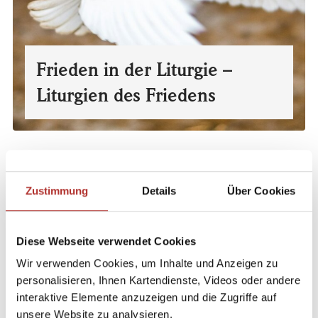
Frieden in der Liturgie –
Liturgien des Friedens
Am Liturgiewissenschaftlichen Institut der VELKD
bei der Theologischen Fakultät der Universität
Zustimmung
Details
Über Cookies
Leipzig wurde zum 1. März 2023 ein Stipendium
zum Thema „
Frieden in der Liturgie – Liturgien des
Diese Webseite verwendet Cookies
“ ausgeschrieben.
Friedens
Wir verwenden Cookies, um Inhalte und Anzeigen zu
personalisieren, Ihnen Kartendienste, Videos oder andere
Ziel der Arbeit ist es Erfahrungen aus den Liturgien
interaktive Elemente anzuzeigen und die Zugriffe auf
des Friedens aus der Zeit der friedlichen
unsere Website zu analysieren.